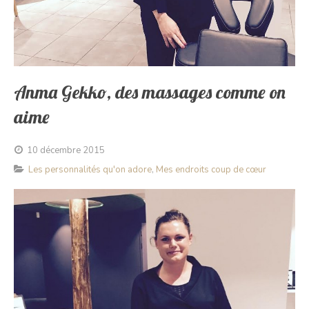
Anma Gekko, des massages comme on
aime
10 décembre 2015
Les personnalités qu'on adore
,
Mes endroits coup de cœur