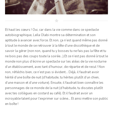
Et haut les cœurs ! Oui, car dans la vie comme dans ce spectacle
autobiographique, Leïla Olabi montre sa détermination et son
aptitude à avancer avec force. Et non, ça n’est quand même pas donné
à tout le monde de se retrouver à la tête d’une discothèque et de
savoir la gérer (non non, quand tu y bosses tu ne fais pas la fête et tu
ne bois pas des coups toute la soirée…).Et ce n’est pas donné à tout le
monde non plus d’écrire un spectacle sur les aléas de la vie nocturne
d’un établissement, avec tant d’humour, de répartie et de recul ! Non
non, réfléchis bien, ce n’est pas si évident… Déjà, il faudrait avoir
hérité d’une boîte de nuit (d’habitude, tu hérites plutôt d’un chien,
d’une maison et d’une voiture). Ensuite, il faudrait bien connaître les
personnages de ce monde de la nuit (d’habitude, tu discutes plutôt
avec tes collègues en costard au café). Et il faudrait avoir un
incroyable talent pour l’exprimer sur scène… Et ainsi mettre son public
en boîte !