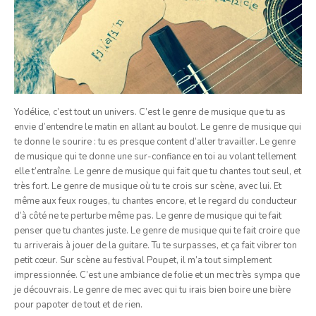
Yodélice, c’est tout un univers. C’est le genre de musique que tu as
envie d’entendre le matin en allant au boulot. Le genre de musique qui
te donne le sourire : tu es presque content d’aller travailler. Le genre
de musique qui te donne une sur-confiance en toi au volant tellement
elle t’entraîne. Le genre de musique qui fait que tu chantes tout seul, et
très fort. Le genre de musique où tu te crois sur scène, avec lui. Et
même aux feux rouges, tu chantes encore, et le regard du conducteur
d’à côté ne te perturbe même pas. Le genre de musique qui te fait
penser que tu chantes juste. Le genre de musique qui te fait croire que
tu arriverais à jouer de la guitare. Tu te surpasses, et ça fait vibrer ton
petit cœur. Sur scène au festival Poupet, il m’a tout simplement
impressionnée. C’est une ambiance de folie et un mec très sympa que
je découvrais. Le genre de mec avec qui tu irais bien boire une bière
pour papoter de tout et de rien.