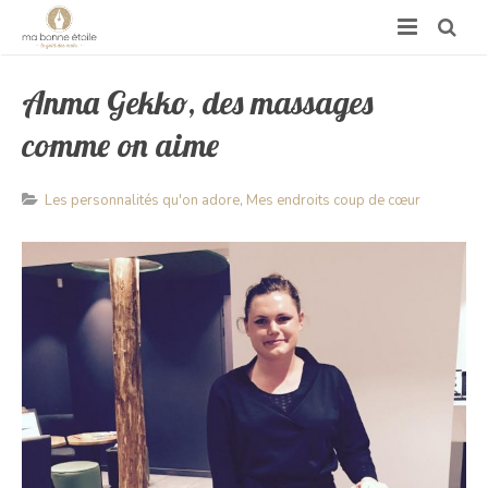
Anma Gekko, des massages
comme on aime
Les personnalités qu'on adore
,
Mes endroits coup de cœur