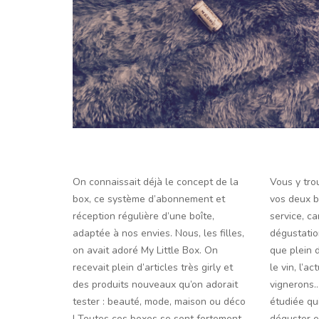
On connaissait déjà le concept de la
Vous y tro
box, ce système d’abonnement et
vos deux b
réception régulière d’une boîte,
service, c
adaptée à nos envies. Nous, les filles,
dégustation
on avait adoré My Little Box. On
que plein 
recevait plein d’articles très girly et
le vin, l’a
des produits nouveaux qu’on adorait
vignerons…
tester : beauté, mode, maison ou déco
étudiée qu
! Toutes ces boxes se sont fortement
déguster e