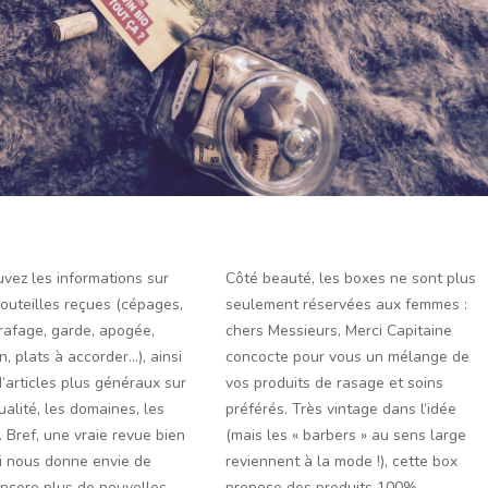
uvez les informations sur
Côté beauté, les boxes ne sont plus
outeilles reçues (cépages,
seulement réservées aux femmes :
arafage, garde, apogée,
chers Messieurs, Merci Capitaine
, plats à accorder…), ainsi
concocte pour vous un mélange de
d’articles plus généraux sur
vos produits de rasage et soins
ctualité, les domaines, les
préférés. Très vintage dans l’idée
 Bref, une vraie revue bien
(mais les « barbers » au sens large
i nous donne envie de
reviennent à la mode !), cette box
ncore plus de nouvelles
propose des produits 100%